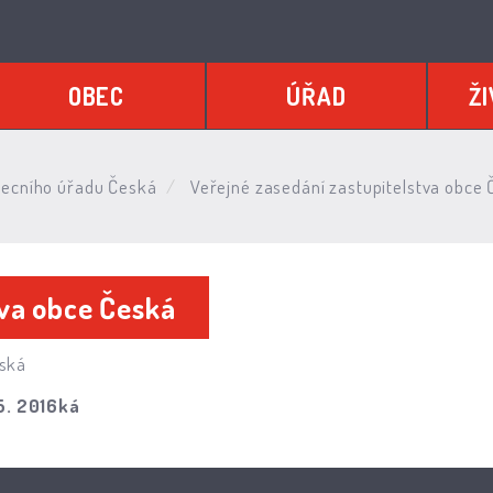
OBEC
ÚŘAD
ŽI
ecního úřadu Česká
Veřejné zasedání zastupitelstva obce
tva obce Česká
ská
5. 2016ká