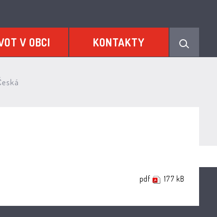
VOT V OBCI
KONTAKTY
 Česká
pdf
177 kB