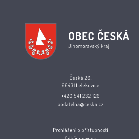
Česká 26,
66431 Lelekovice
+420 541 232 126
podatelna@ceska.cz
Prohlášení o přístupnosti
Odběr novinek