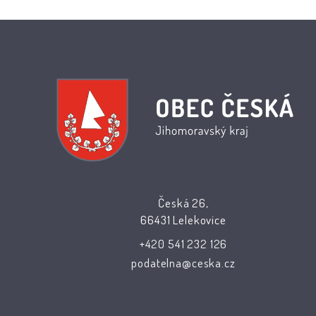
Česká 26,
66431 Lelekovice
+420 541 232 126
podatelna@ceska.cz