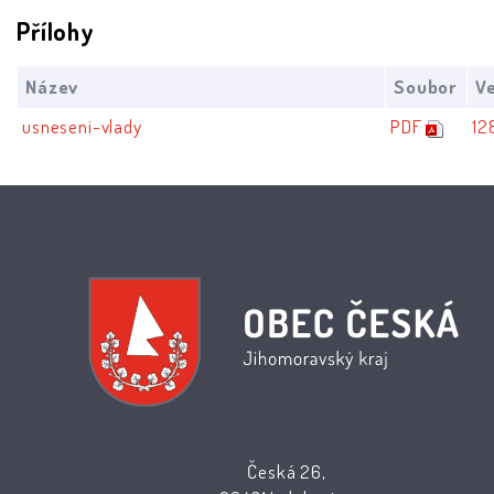
Přílohy
Název
Soubor
Ve
usneseni-vlady
PDF
12
Česká 26,