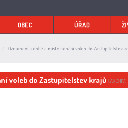
OBEC
ÚŘAD
ŽI
Oznámení o době a místě konání voleb do Zastupitelstev kr
ní voleb do Zastupitelstev krajů
[ARCHIV]