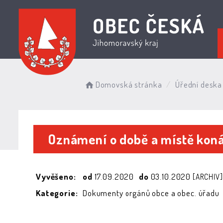
Domovská stránka
Úřední deska
Oznámení o době a místě koná
Vyvěšeno:
od
17.09.2020
do
03.10.2020
[ARCHIV]
Kategorie:
Dokumenty orgánů obce a obec. úřadu