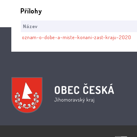
Přílohy
Název
oznam-o-dobe-a-miste-konani-zast-kraju-2020