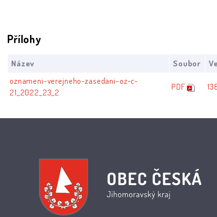
Přílohy
Název
Soubor
Ve
oznameni-verejneho-zasedani-oz-c-
PDF
13
21_2022_23_2