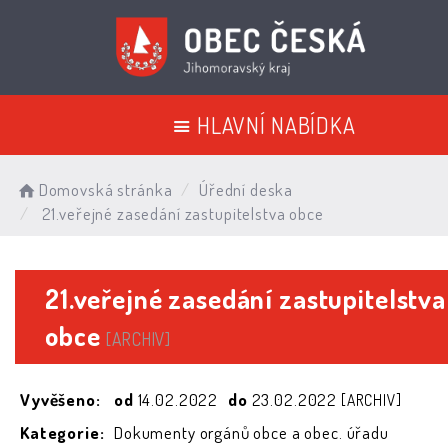
HLAVNÍ NABÍDKA
Domovská stránka
Úřední deska
21.veřejné zasedání zastupitelstva obce
21.veřejné zasedání zastupitelstva
obce
[ARCHIV]
Vyvěšeno:
od
14.02.2022
do
23.02.2022
[ARCHIV]
Kategorie:
Dokumenty orgánů obce a obec. úřadu