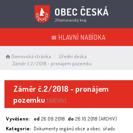
HLAVNÍ NABÍDKA
Domovská stránka
Úřední deska
Záměr č.2/2018 - pronájem pozemku
Záměr č.2/2018 - pronájem
pozemku
[ARCHIV]
Vyvěšeno:
od
26.09.2018
do
26.10.2018
[ARCHIV]
Kategorie:
Dokumenty orgánů obce a obec. úřadu