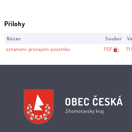
Přílohy
Název
Soubor
Ve
oznameni-pronajem-pozemku
PDF
71