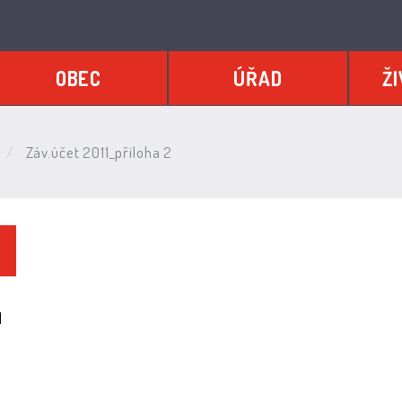
OBEC
ÚŘAD
ŽI
Záv.účet 2011_příloha 2
]