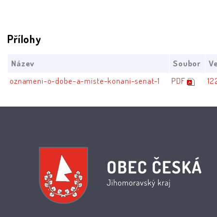
Přílohy
Název
Soubor
Ve
oznameni-o-dobe-a-miste-konani-senat-1
PDF
12