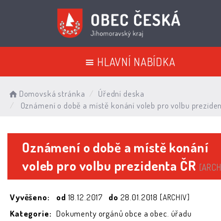
HLAVNÍ NABÍDKA
Domovská stránka
Úřední deska
Oznámení o době a místě konání voleb pro volbu prezide
Oznámení o době a místě konání
voleb pro volbu prezidenta ČR
[ARCH
Vyvěšeno:
od
18.12.2017
do
28.01.2018
[ARCHIV]
Kategorie:
Dokumenty orgánů obce a obec. úřadu