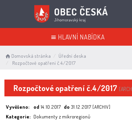
HLAVNÍ NABÍDKA
Domovská stránka
Úřední deska
Rozpočtové opatření č.4/2017
Rozpočtové opatření č.4/2017
[ARCH
Vyvěšeno:
od
14.10.2017
do
31.12.2017
[ARCHIV]
Kategorie:
Dokumenty z mikroregionů