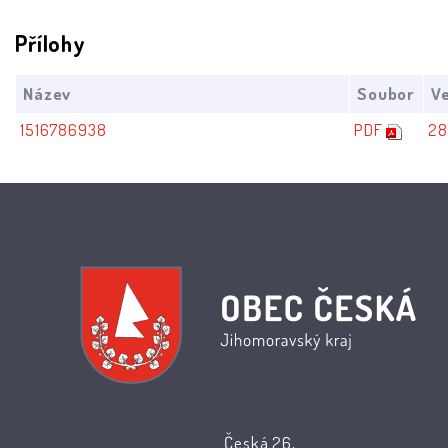
Přílohy
Název
Soubor
Ve
1516786938
PDF
28
Česká 26,