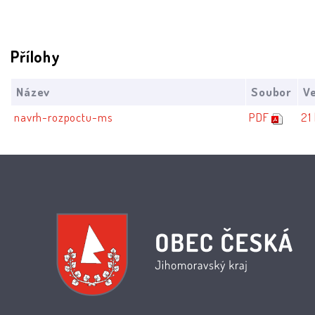
Přílohy
Název
Soubor
Ve
navrh-rozpoctu-ms
PDF
21