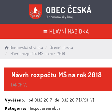
HLAVNÍ NABÍDKA
Domovská stránka
Úřední deska
Návrh rozpočtu MŠ na rok 2018
Návrh rozpočtu MŠ na rok 2018
[ARCHIV]
Vyvěšeno:
od
01.12.2017
do
18.12.2017
[ARCHIV]
Kategorie:
Hospodaření obce