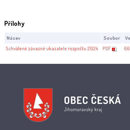
Přílohy
Název
Soubor
Ve
Schválené závazné ukazatele rozpočtu 2024
PDF
66