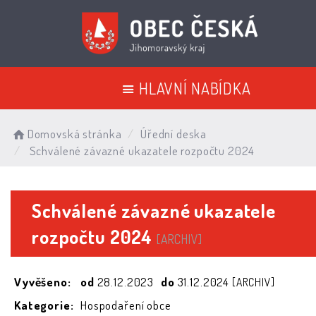
HLAVNÍ NABÍDKA
Domovská stránka
Úřední deska
Schválené závazné ukazatele rozpočtu 2024
Schválené závazné ukazatele
rozpočtu 2024
[ARCHIV]
Vyvěšeno:
od
28.12.2023
do
31.12.2024
[ARCHIV]
Kategorie:
Hospodaření obce