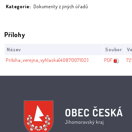
Kategorie:
Dokumenty z jiných úřadů
Přílohy
Název
Soubor
Ve
Priloha_verejna_vyhlaska(4087007102)
PDF
72