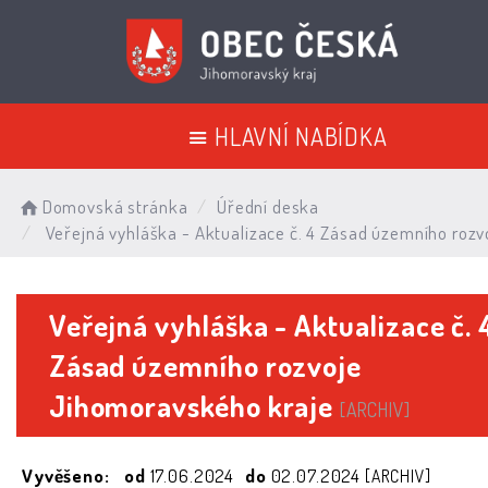
HLAVNÍ NABÍDKA
Domovská stránka
Úřední deska
Veřejná vyhláška - Aktualizace č. 4 Zásad územního roz
Veřejná vyhláška - Aktualizace č. 
Zásad územního rozvoje
Jihomoravského kraje
[ARCHIV]
Vyvěšeno:
od
17.06.2024
do
02.07.2024
[ARCHIV]