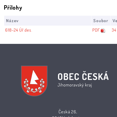
Přílohy
Název
Soubor
Ve
618-24 Úř.des.
PDF
34
Česká 26,