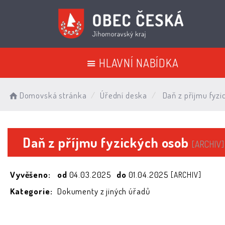
HLAVNÍ NABÍDKA
Domovská stránka
Úřední deska
Daň z příjmu fyzi
Daň z příjmu fyzických osob
[ARCHIV]
Vyvěšeno:
od
04.03.2025
do
01.04.2025
[ARCHIV]
Kategorie:
Dokumenty z jiných úřadů