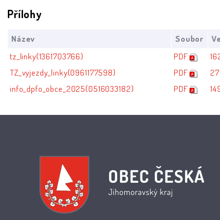
Přílohy
Název
Soubor
Ve
tz_linky(1361703766)
PDF
16
TZ_vyjezdy_linky(0961177598)
PDF
27
info_dpfo_obce_2025(0516033182)
PDF
14