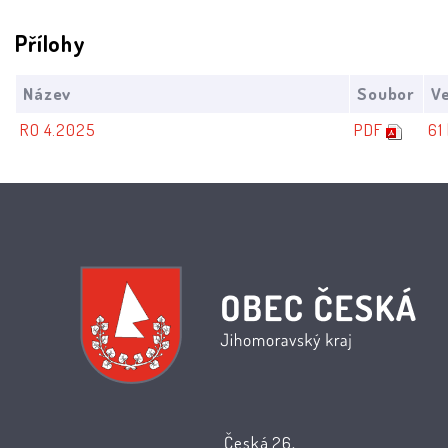
Přílohy
Název
Soubor
Ve
RO 4.2025
PDF
61
Česká 26,