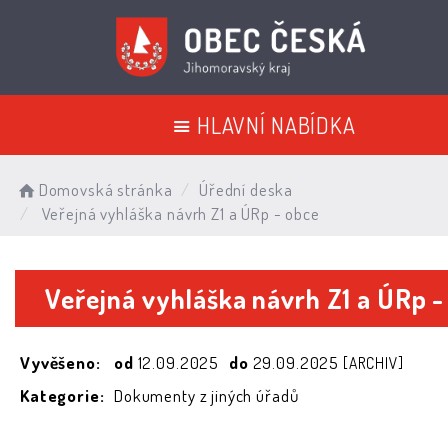
HLAVNÍ NABÍDKA
Domovská stránka
Úřední deska
Veřejná vyhláška návrh Z1 a ÚRp - obce
Veřejná vyhláška návrh Z1 a ÚRp 
Vyvěšeno:
od
12.09.2025
do
29.09.2025
[ARCHIV]
Kategorie:
Dokumenty z jiných úřadů