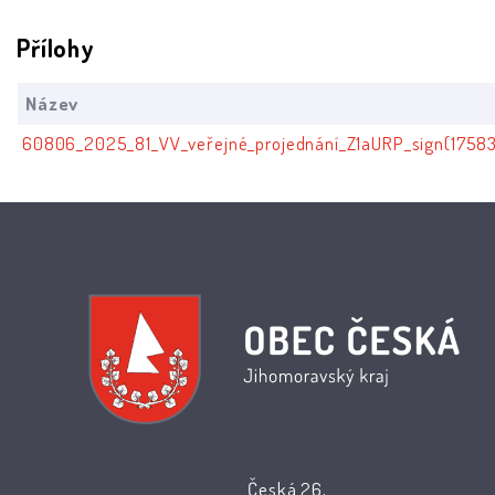
Přílohy
Název
60806_2025_81_VV_veřejné_projednání_Z1aURP_sign(1758
Česká 26,