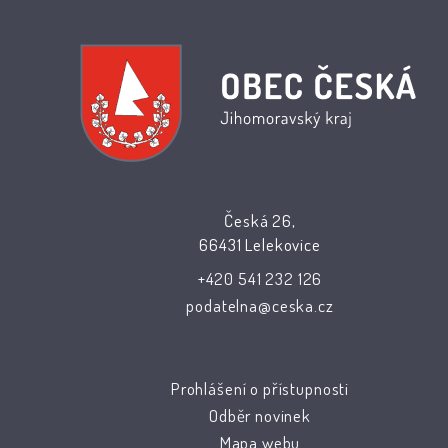
Česká 26,
66431 Lelekovice
+420 541 232 126
podatelna@ceska.cz
Prohlášení o přístupnosti
Odběr novinek
Mapa webu