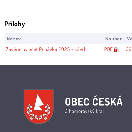
Přílohy
Název
Soubor
Ve
Závěrečný účet Ponávka 2025 - návrh
PDF
36