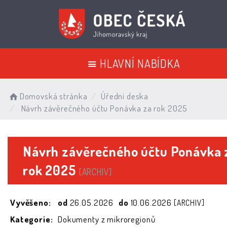
HLAVNÍ NABÍDKA
Domovská stránka
Úřední deska
Návrh závěrečného účtu Ponávka za rok 2025
Návrh závěrečného účtu Ponávka 
rok 2025
[ARCHIV]
Vyvěšeno:
od
26.05.2026
do
10.06.2026
[ARCHIV]
Kategorie:
Dokumenty z mikroregionů