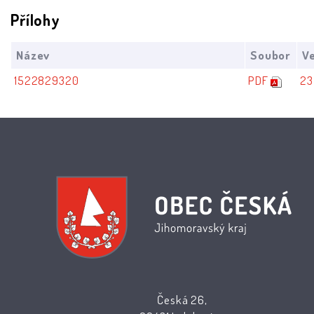
Přílohy
Název
Soubor
Ve
1522829320
PDF
23
Česká 26,