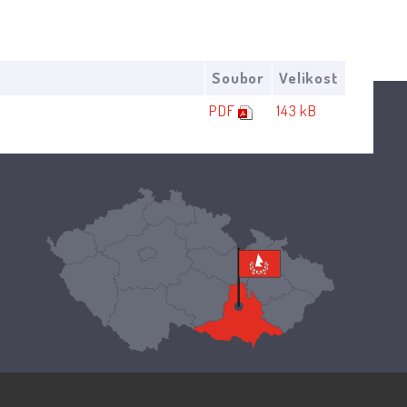
Soubor
Velikost
PDF
143 kB