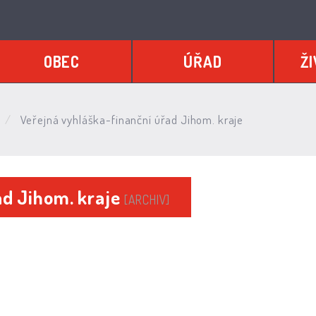
OBEC
ÚŘAD
ŽI
Veřejná vyhláška-finanční úřad Jihom. kraje
ad Jihom. kraje
[ARCHIV]
]