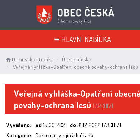
HLAVNÍ NABÍDKA
Domovská stránka
Úřední deska
Veřejná vyhláška-Opatření obecné povahy-ochrana lesů
Veřejná vyhláška-Opatření obecn
povahy-ochrana lesů
[ARCHIV]
Vyvěšeno:
od
15.09.2021
do
31.12.2022
[ARCHIV]
Kategorie:
Dokumenty z jiných úřadů