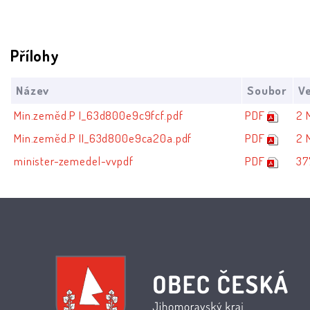
Přílohy
Název
Soubor
Ve
Min.zeměd.P I_63d800e9c9fcf.pdf
PDF
2 
Min.zeměd.P II_63d800e9ca20a.pdf
PDF
2 
minister-zemedel-vvpdf
PDF
37