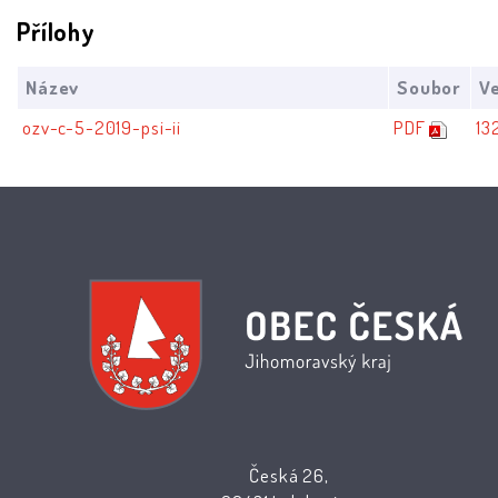
Přílohy
Název
Soubor
Ve
ozv-c-5-2019-psi-ii
PDF
13
Česká 26,