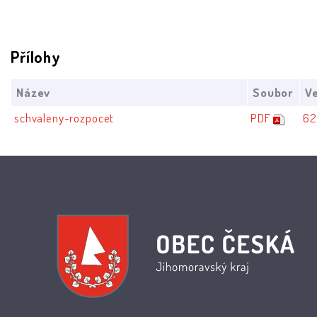
Přílohy
Název
Soubor
Ve
schvaleny-rozpocet
PDF
62