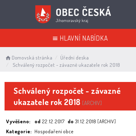
HLAVNÍ NABÍDKA
Domovská stránka
Úřední deska
Schválený rozpočet - závazné ukazatele rok 2018
Schválený rozpočet - závazné
ukazatele rok 2018
[ARCHIV]
Vyvěšeno:
od
22.12.2017
do
31.12.2018
[ARCHIV]
Kategorie:
Hospodaření obce