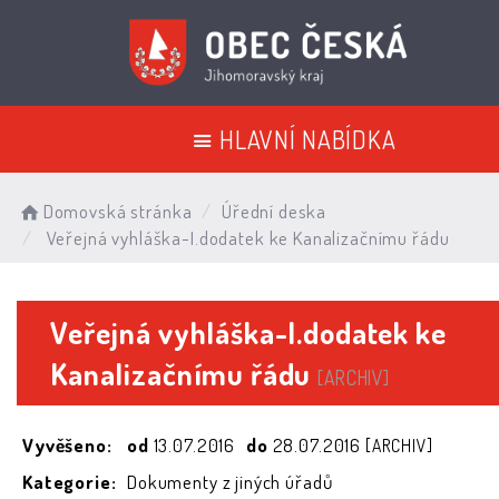
HLAVNÍ NABÍDKA
Domovská stránka
Úřední deska
Veřejná vyhláška-I.dodatek ke Kanalizačnímu řádu
Veřejná vyhláška-I.dodatek ke
Kanalizačnímu řádu
[ARCHIV]
Vyvěšeno:
od
13.07.2016
do
28.07.2016
[ARCHIV]
Kategorie:
Dokumenty z jiných úřadů