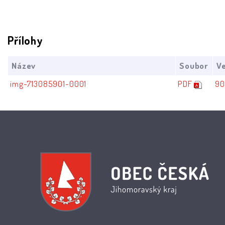
Přílohy
Název
Soubor
Ve
img-713085901-0001
PDF
90