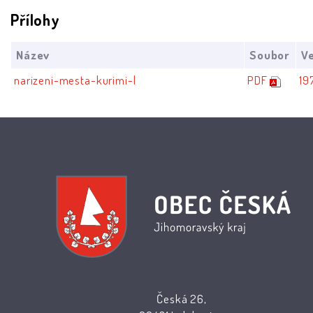
Přílohy
Název
Soubor
Ve
narizeni-mesta-kurimi-l
PDF
19
Česká 26,