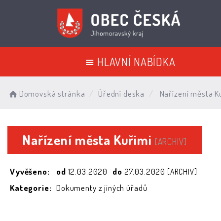
HLAVNÍ NABÍDKA
Domovská stránka
Úřední deska
Nařízení města K
Nařízení města Kuřimi
[ARCHIV]
Vyvěšeno:
od
12.03.2020
do
27.03.2020
[ARCHIV]
Kategorie:
Dokumenty z jiných úřadů