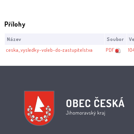
Přílohy
Název
Soubor
Ve
ceska_vysledky-voleb-do-zastupitelstva
PDF
10