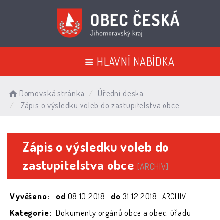
HLAVNÍ NABÍDKA
Domovská stránka
Úřední deska
Zápis o výsledku voleb do zastupitelstva obce
Zápis o výsledku voleb do
zastupitelstva obce
[ARCHIV]
Vyvěšeno:
od
08.10.2018
do
31.12.2018
[ARCHIV]
Kategorie:
Dokumenty orgánů obce a obec. úřadu