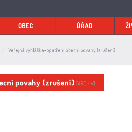
OBEC
ÚŘAD
ŽI
Veřejná vyhláška-opatření obecní povahy (zrušení)
ecní povahy (zrušení)
[ARCHIV]