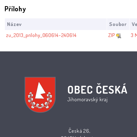
Přílohy
Název
Soubor
Ve
zu_2013_prilohy_060614-240614
ZIP
3 
Česká 26,