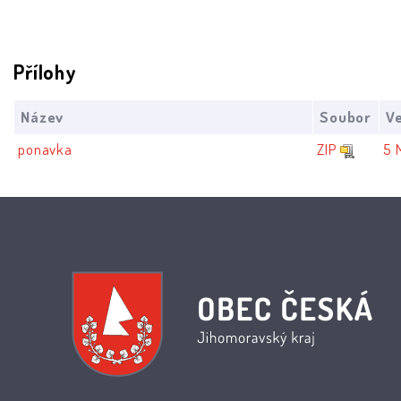
Přílohy
Název
Soubor
Ve
ponavka
ZIP
5 