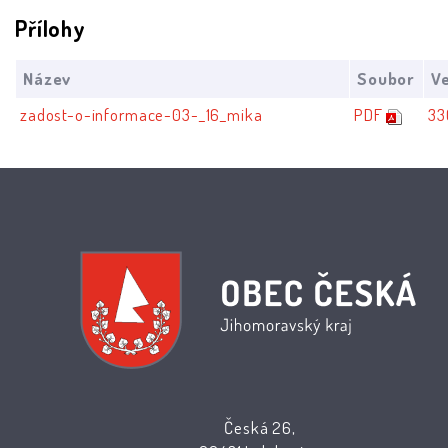
Přílohy
Název
Soubor
Ve
zadost-o-informace-03-_16_mika
PDF
33
Česká 26,