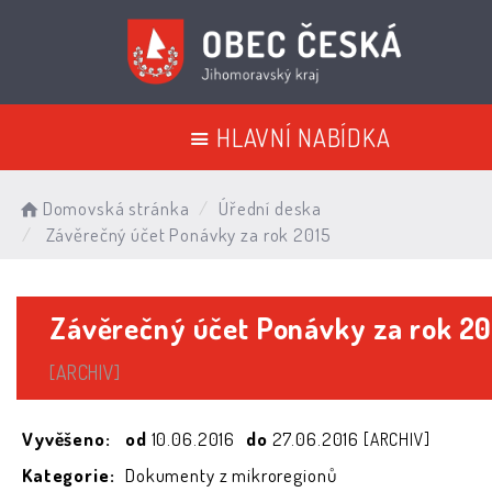
HLAVNÍ NABÍDKA
Domovská stránka
Úřední deska
Závěrečný účet Ponávky za rok 2015
Závěrečný účet Ponávky za rok 20
[ARCHIV]
Vyvěšeno:
od
10.06.2016
do
27.06.2016
[ARCHIV]
Kategorie:
Dokumenty z mikroregionů