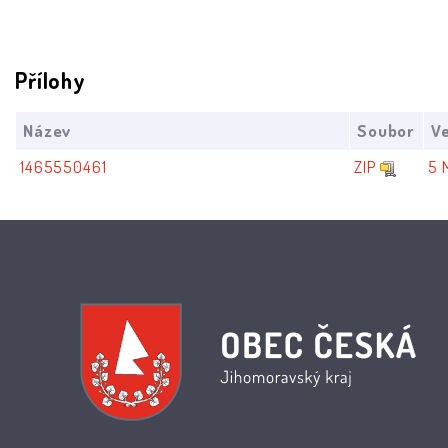
Přílohy
Název
Soubor
Ve
1465550461
ZIP
5 