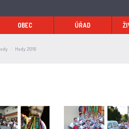
OBEC
ÚŘAD
ŽI
Hody
Hody 2016