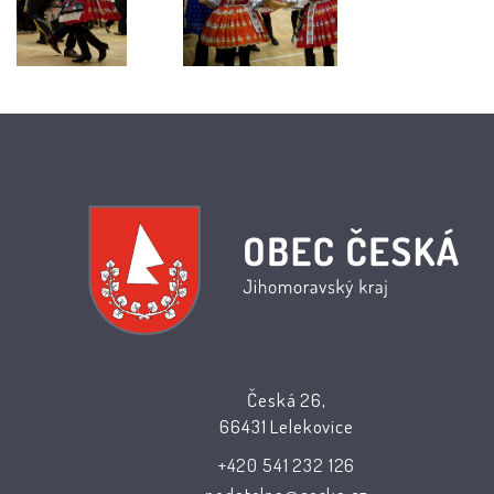
Česká 26,
66431 Lelekovice
+420 541 232 126