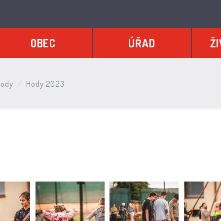
OBEC
ÚŘAD
ŽI
Hody
Hody 2023