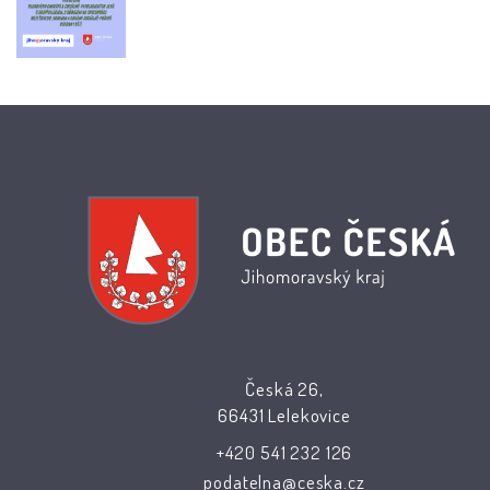
Česká 26,
66431 Lelekovice
+420 541 232 126
podatelna@ceska.cz