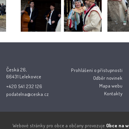
Česká 26,
Prohlášení o přístupnosti
66431 Lelekovice
Odběr novinek
Mapa webu
+420 541 232 126
Kontakty
podatelna@ceska.cz
Webové stránky pro obce a občany provozuje
Obce na w