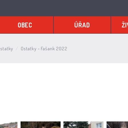
OBEC
ÚŘAD
ŽI
statky
Ostatky - Fašank 2022