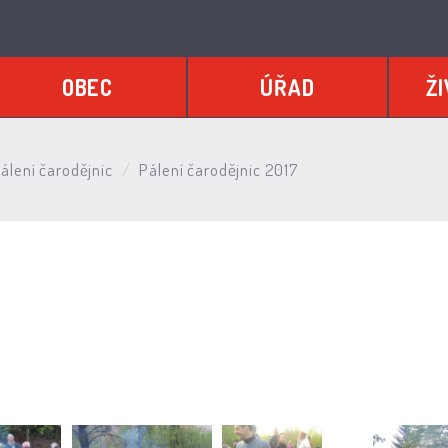
OBEC
ÚŘAD
ŽI
álení čarodějnic
Pálení čarodějnic 2017