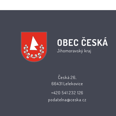
Česká 26,
66431 Lelekovice
+420 541 232 126
podatelna@ceska.cz