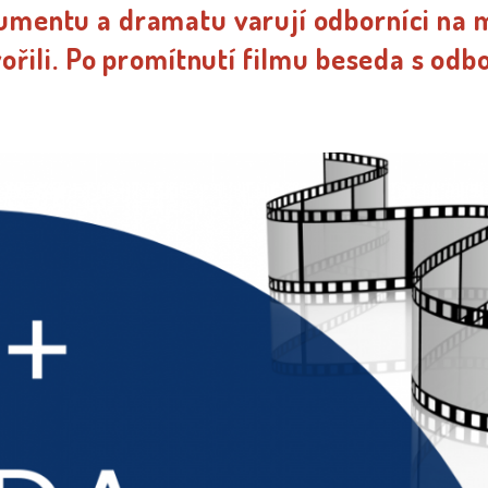
kumentu a dramatu varují odborníci na 
vořili. Po promítnutí filmu beseda s odb