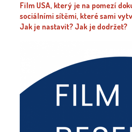
Film USA, který je na pomezí do
sociálními sítěmi, které sami vyt
Jak je nastavit? Jak je dodržet?