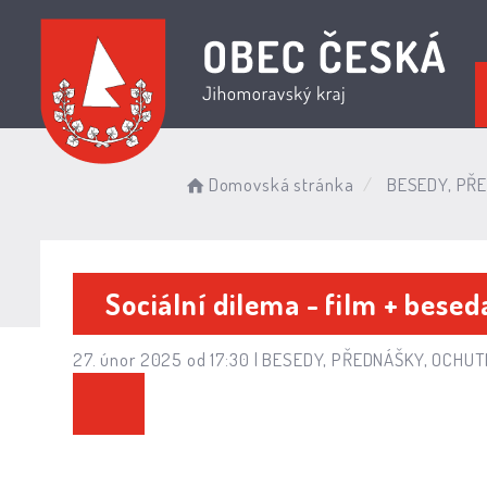
Domovská stránka
BESEDY, PŘ
Sociální dilema - film + besed
27. únor 2025 od 17:30 |
BESEDY, PŘEDNÁŠKY, OCHU