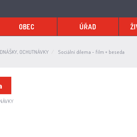
OBEC
ÚŘAD
ŽI
EDNÁŠKY, OCHUTNÁVKY
Sociální dilema - film + beseda
a
TNÁVKY