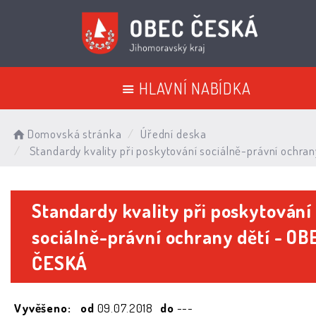
HLAVNÍ NABÍDKA
Domovská stránka
Úřední deska
Standardy kvality při poskytování sociálně-právní ochra
Standardy kvality při poskytování
sociálně-právní ochrany dětí - OB
ČESKÁ
Vyvěšeno:
od
09.07.2018
do
---