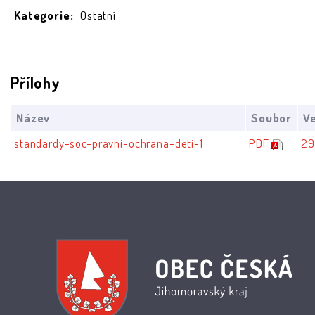
Kategorie:
Ostatní
Přílohy
Název
Soubor
Ve
standardy-soc-pravni-ochrana-deti-1
PDF
29