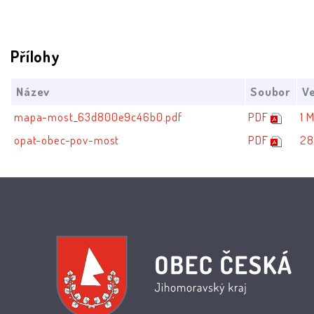
Přílohy
Název
Soubor
Ve
mapa-most_63d800e9c46b0.pdf
PDF
1 
opat-obec-pov-most
PDF
28