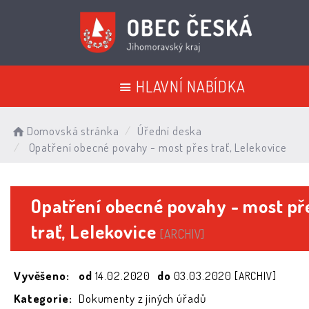
HLAVNÍ NABÍDKA
Domovská stránka
Úřední deska
Opatření obecné povahy - most přes trať, Lelekovice
Opatření obecné povahy - most př
trať, Lelekovice
[ARCHIV]
Vyvěšeno:
od
14.02.2020
do
03.03.2020
[ARCHIV]
Kategorie:
Dokumenty z jiných úřadů